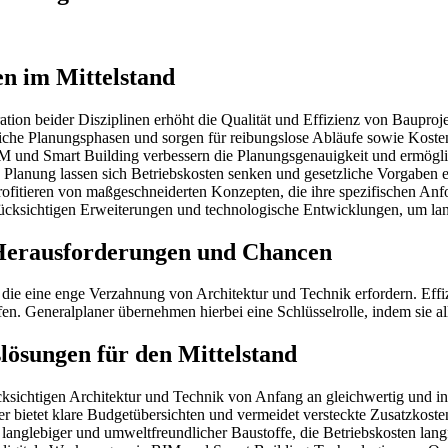
n im Mittelstand
ation beider Disziplinen erhöht die Qualität und Effizienz von Bauproje
liche Planungsphasen und sorgen für reibungslose Abläufe sowie Koste
 und Smart Building verbessern die Planungsgenauigkeit und ermögli
lanung lassen sich Betriebskosten senken und gesetzliche Vorgaben er
ofitieren von maßgeschneiderten Konzepten, die ihre spezifischen An
ksichtigen Erweiterungen und technologische Entwicklungen, um langf
 Herausforderungen und Chancen
, die eine enge Verzahnung von Architektur und Technik erfordern. Eff
en. Generalplaner übernehmen hierbei eine Schlüsselrolle, indem sie al
slösungen für den Mittelstand
ichtigen Architektur und Technik von Anfang an gleichwertig und inte
er bietet klare Budgetübersichten und vermeidet versteckte Zusatzkoste
 langlebiger und umweltfreundlicher Baustoffe, die Betriebskosten langf