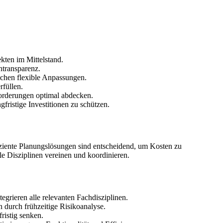
kten im Mittelstand.
ntransparenz.
chen flexible Anpassungen.
füllen.
forderungen optimal abdecken.
ristige Investitionen zu schützen.
iziente Planungslösungen sind entscheidend, um Kosten zu
le Disziplinen vereinen und koordinieren.
grieren alle relevanten Fachdisziplinen.
n durch frühzeitige Risikoanalyse.
ristig senken.