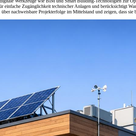
igitale Werkzeuge wie BIM und Smart Building-Technologien zur Opti
für einfache Zugänglichkeit technischer Anlagen und berücksichtigt W
 über nachweisbare Projekterfolge im Mittelstand und zeigen, dass sie