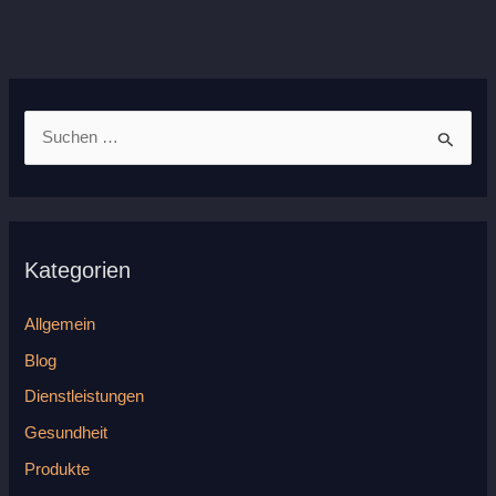
S
u
c
h
Kategorien
e
n
Allgemein
n
Blog
a
Dienstleistungen
c
h
Gesundheit
:
Produkte