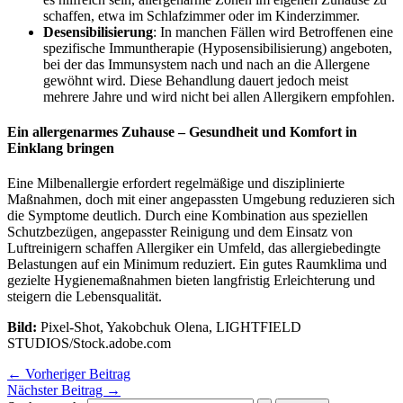
schaffen, etwa im Schlafzimmer oder im Kinderzimmer.
Desensibilisierung
: In manchen Fällen wird Betroffenen eine
spezifische Immuntherapie (Hyposensibilisierung) angeboten,
bei der das Immunsystem nach und nach an die Allergene
gewöhnt wird. Diese Behandlung dauert jedoch meist
mehrere Jahre und wird nicht bei allen Allergikern empfohlen.
Ein allergenarmes Zuhause – Gesundheit und Komfort in
Einklang bringen
Eine Milbenallergie erfordert regelmäßige und disziplinierte
Maßnahmen, doch mit einer angepassten Umgebung reduzieren sich
die Symptome deutlich. Durch eine Kombination aus speziellen
Schutzbezügen, angepasster Reinigung und dem Einsatz von
Luftreinigern schaffen Allergiker ein Umfeld, das allergiebedingte
Belastungen auf ein Minimum reduziert. Ein gutes Raumklima und
gezielte Hygienemaßnahmen bieten langfristig Erleichterung und
steigern die Lebensqualität.
Bild:
Pixel-Shot, Yakobchuk Olena, LIGHTFIELD
STUDIOS/Stock.adobe.com
←
Vorheriger Beitrag
Nächster Beitrag
→