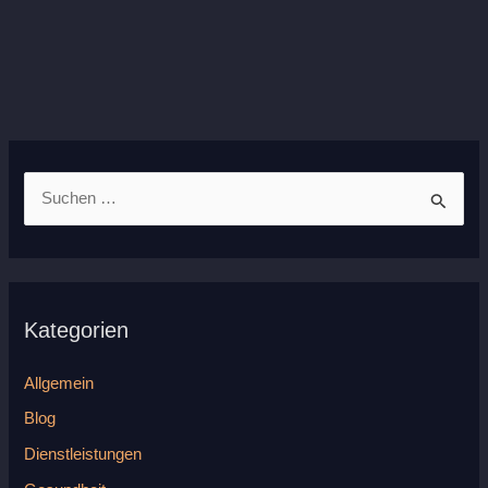
S
u
c
h
Kategorien
e
n
Allgemein
n
Blog
a
Dienstleistungen
c