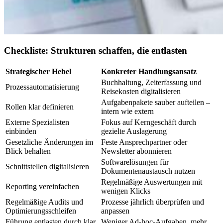
Checkliste: Strukturen schaffen, die entlasten
Strategischer Hebel
Konkreter Handlungsansatz
Buchhaltung, Zeiterfassung und
Prozessautomatisierung
Reisekosten digitalisieren
Aufgabenpakete sauber aufteilen –
Rollen klar definieren
intern wie extern
Externe Spezialisten
Fokus auf Kerngeschäft durch
einbinden
gezielte Auslagerung
Gesetzliche Änderungen im
Feste Ansprechpartner oder
Blick behalten
Newsletter abonnieren
Softwarelösungen für
Schnittstellen digitalisieren
Dokumentenaustausch nutzen
Regelmäßige Auswertungen mit
Reporting vereinfachen
wenigen Klicks
Regelmäßige Audits und
Prozesse jährlich überprüfen und
Optimierungsschleifen
anpassen
Führung entlasten durch klar
Weniger Ad-hoc-Aufgaben, mehr