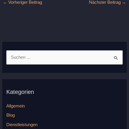
←
Vorheriger Beitrag
Nächster Beitrag
→
S
u
c
h
Kategorien
e
n
Allgemein
n
Blog
a
Dienstleistungen
c